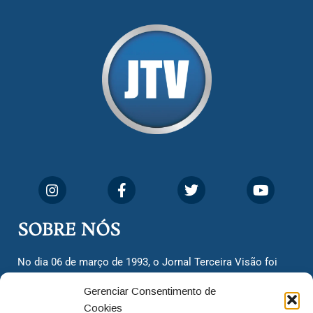
SOBRE NÓS
No dia 06 de março de 1993, o Jornal Terceira Visão foi
fundado para ser uma terceira via de notícias para os
Gerenciar Consentimento de
cidadãos valinhenses, já que naquela época só existiam
Cookies
dois jornais. Há mais de 30 anos, o jornal continua