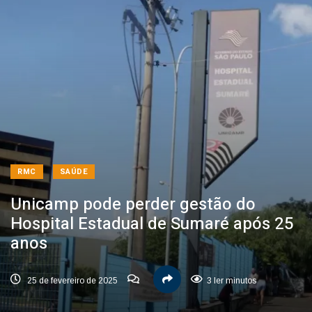
RMC
SAÚDE
Unicamp pode perder gestão do
Hospital Estadual de Sumaré após 25
anos
25 de fevereiro de 2025
3 ler minutos