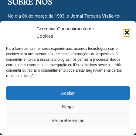
SOBRE NÓS
No dia 06 de março de 1993, o Jornal Terceira Visão foi
fundado para ser uma terceira via de notícias para os
Gerenciar Consentimento de
cidadãos valinhenses, já que naquela época só existiam
Cookies
dois jornais. Há mais de 30 anos, o jornal continua
assumindo o papel de ser a ‘voz do povo’ e continuamos
Para fornecer as melhores experiências, usamos tecnologias como
com o foco de trazer as melhores notícias. Nunca
cookies para armazenar e/ou acessar informações do dispositivo. O
deixamos de lado as necessidades do cidadão, sempre
consentimento para essas tecnologias nos permitirá processar dados
como comportamento de navegação ou IDs exclusivos neste site. Não
questionando os órgãos públicos em busca de melhorias
consentir ou retirar o consentimento pode afetar negativamente certos
para a cidade e sempre cobrando resoluções para casos
recursos e funções.
‘esquecidos’. Informar é a nossa missão!
Aceitar
adm@jtv.com.br
(19) 3929-6225
Negar
(19) 99450-1424
Ver preferências