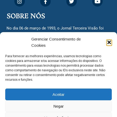
SOBRE NÓS
No dia 06 de março de 1993, o Jornal Terceira Visão foi
fundado para ser uma terceira via de notícias para os
Gerenciar Consentimento de
cidadãos valinhenses, já que naquela época só existiam
Cookies
dois jornais. Há mais de 30 anos, o jornal continua
assumindo o papel de ser a ‘voz do povo’ e continuamos
Para fornecer as melhores experiências, usamos tecnologias como
com o foco de trazer as melhores notícias. Nunca
cookies para armazenar e/ou acessar informações do dispositivo. O
deixamos de lado as necessidades do cidadão, sempre
consentimento para essas tecnologias nos permitirá processar dados
como comportamento de navegação ou IDs exclusivos neste site. Não
questionando os órgãos públicos em busca de melhorias
consentir ou retirar o consentimento pode afetar negativamente certos
para a cidade e sempre cobrando resoluções para casos
recursos e funções.
‘esquecidos’. Informar é a nossa missão!
Aceitar
adm@jtv.com.br
(19) 3929-6225
Negar
(19) 99450-1424