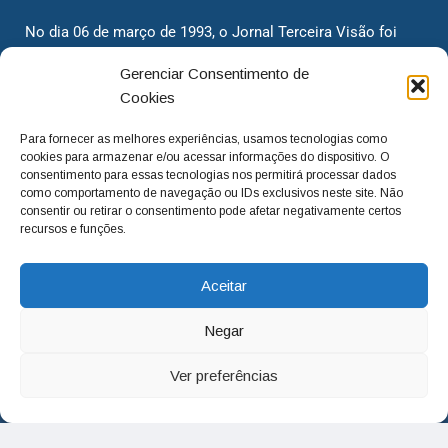
No dia 06 de março de 1993, o Jornal Terceira Visão foi
fundado para ser uma terceira via de notícias para os
Gerenciar Consentimento de
cidadãos valinhenses, já que naquela época só existiam
Cookies
dois jornais. Há mais de 30 anos, o jornal continua
assumindo o papel de ser a ‘voz do povo’ e continuamos
Para fornecer as melhores experiências, usamos tecnologias como
com o foco de trazer as melhores notícias. Nunca
cookies para armazenar e/ou acessar informações do dispositivo. O
deixamos de lado as necessidades do cidadão, sempre
consentimento para essas tecnologias nos permitirá processar dados
como comportamento de navegação ou IDs exclusivos neste site. Não
questionando os órgãos públicos em busca de melhorias
consentir ou retirar o consentimento pode afetar negativamente certos
para a cidade e sempre cobrando resoluções para casos
recursos e funções.
‘esquecidos’. Informar é a nossa missão!
Aceitar
adm@jtv.com.br
(19) 3929-6225
Negar
(19) 99450-1424
Ver preferências