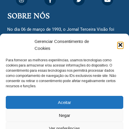
SOBRE NÓS
No dia 06 de março de 1993, o Jornal Terceira Visão foi
fundado para ser uma terceira via de notícias para os
Gerenciar Consentimento de
cidadãos valinhenses, já que naquela época só existiam
Cookies
dois jornais. Há mais de 30 anos, o jornal continua
assumindo o papel de ser a ‘voz do povo’ e continuamos
Para fornecer as melhores experiências, usamos tecnologias como
com o foco de trazer as melhores notícias. Nunca
cookies para armazenar e/ou acessar informações do dispositivo. O
deixamos de lado as necessidades do cidadão, sempre
consentimento para essas tecnologias nos permitirá processar dados
como comportamento de navegação ou IDs exclusivos neste site. Não
questionando os órgãos públicos em busca de melhorias
consentir ou retirar o consentimento pode afetar negativamente certos
para a cidade e sempre cobrando resoluções para casos
recursos e funções.
‘esquecidos’. Informar é a nossa missão!
Aceitar
adm@jtv.com.br
(19) 3929-6225
Negar
(19) 99450-1424
Ver preferências