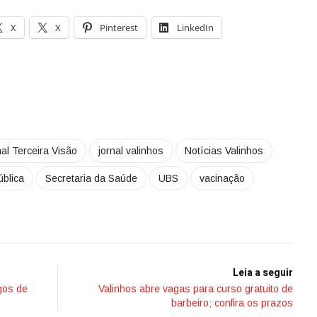
X
X
Pinterest
LinkedIn
al Terceira Visão
jornal valinhos
Notícias Valinhos
blica
Secretaria da Saúde
UBS
vacinação
Leia a seguir
ogos de
Valinhos abre vagas para curso gratuito de
barbeiro; confira os prazos