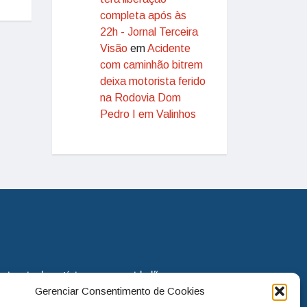
completa após às
22h - Jornal Terceira
Visão
em
Acidente
com caminhão bitrem
deixa motorista ferido
na Rodovia Dom
Pedro I em Valinhos
eira via de notícias para os cidadãos
Gerenciar Consentimento de Cookies
o jornal continua assumindo o papel