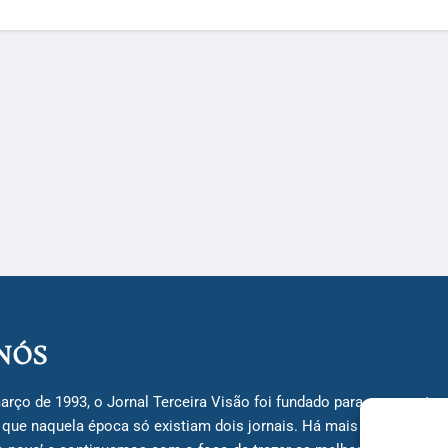
NÓS
arço de 1993, o Jornal Terceira Visão foi fundado para ser uma terc
á que naquela época só existiam dois jornais. Há mais de 30 anos, 