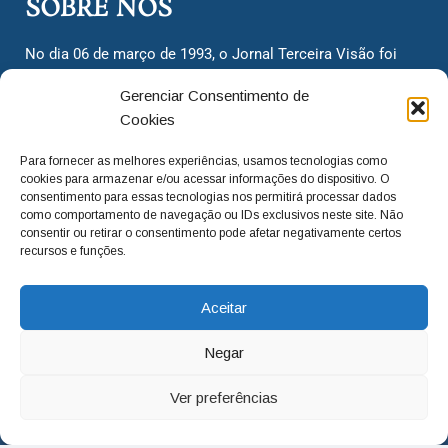
SOBRE NÓS
No dia 06 de março de 1993, o Jornal Terceira Visão foi
fundado para ser uma terceira via de notícias para os
Gerenciar Consentimento de
cidadãos valinhenses, já que naquela época só existiam
Cookies
dois jornais. Há mais de 30 anos, o jornal continua
assumindo o papel de ser a ‘voz do povo’ e continuamos
Para fornecer as melhores experiências, usamos tecnologias como
com o foco de trazer as melhores notícias. Nunca
cookies para armazenar e/ou acessar informações do dispositivo. O
deixamos de lado as necessidades do cidadão, sempre
consentimento para essas tecnologias nos permitirá processar dados
como comportamento de navegação ou IDs exclusivos neste site. Não
questionando os órgãos públicos em busca de melhorias
consentir ou retirar o consentimento pode afetar negativamente certos
para a cidade e sempre cobrando resoluções para casos
recursos e funções.
‘esquecidos’. Informar é a nossa missão!
Aceitar
adm@jtv.com.br
(19) 3929-6225
Negar
(19) 99450-1424
Ver preferências