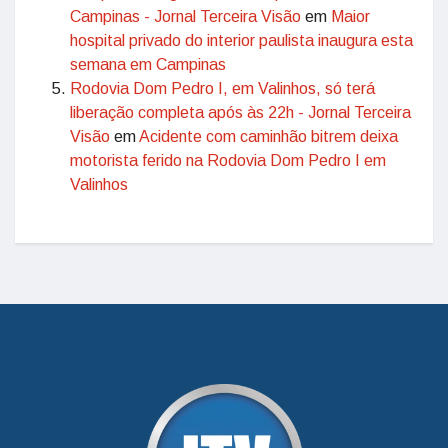
Campinas - Jornal Terceira Visão
em
Maior
hospital privado do interior paulista inaugura esta
semana em Campinas
Rodovia Dom Pedro I, em Valinhos, só terá
liberação completa após às 22h - Jornal Terceira
Visão
em
Acidente com caminhão bitrem deixa
motorista ferido na Rodovia Dom Pedro I em
Valinhos