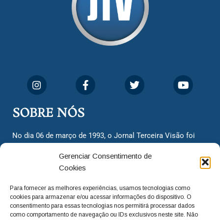
SOBRE NÓS
No dia 06 de março de 1993, o Jornal Terceira Visão foi
fundado para ser uma terceira via de notícias para os
Gerenciar Consentimento de
cidadãos valinhenses, já que naquela época só existiam
Cookies
dois jornais. Há mais de 30 anos, o jornal continua
assumindo o papel de ser a ‘voz do povo’ e continuamos
Para fornecer as melhores experiências, usamos tecnologias como
com o foco de trazer as melhores notícias. Nunca
cookies para armazenar e/ou acessar informações do dispositivo. O
deixamos de lado as necessidades do cidadão, sempre
consentimento para essas tecnologias nos permitirá processar dados
como comportamento de navegação ou IDs exclusivos neste site. Não
questionando os órgãos públicos em busca de melhorias