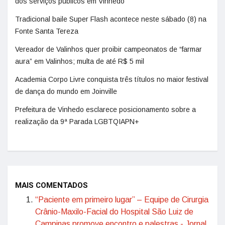
dos serviços públicos em Vinhedo
Tradicional baile Super Flash acontece neste sábado (8) na
Fonte Santa Tereza
Vereador de Valinhos quer proibir campeonatos de “farmar
aura” em Valinhos; multa de até R$ 5 mil
Academia Corpo Livre conquista três títulos no maior festival
de dança do mundo em Joinville
Prefeitura de Vinhedo esclarece posicionamento sobre a
realização da 9ª Parada LGBTQIAPN+
MAIS COMENTADOS
“Paciente em primeiro lugar” – Equipe de Cirurgia
Crânio-Maxilo-Facial do Hospital São Luiz de
Campinas promove encontro e palestras - Jornal