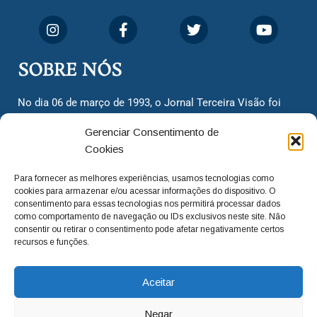
SOBRE NÓS
No dia 06 de março de 1993, o Jornal Terceira Visão foi
fundado para ser uma terceira via de notícias para os
Gerenciar Consentimento de
cidadãos valinhenses, já que naquela época só existiam
Cookies
dois jornais. Há mais de 30 anos, o jornal continua
assumindo o papel de ser a ‘voz do povo’ e continuamos
Para fornecer as melhores experiências, usamos tecnologias como
com o foco de trazer as melhores notícias. Nunca
cookies para armazenar e/ou acessar informações do dispositivo. O
deixamos de lado as necessidades do cidadão, sempre
consentimento para essas tecnologias nos permitirá processar dados
como comportamento de navegação ou IDs exclusivos neste site. Não
questionando os órgãos públicos em busca de melhorias
consentir ou retirar o consentimento pode afetar negativamente certos
para a cidade e sempre cobrando resoluções para casos
recursos e funções.
‘esquecidos’. Informar é a nossa missão!
Aceitar
adm@jtv.com.br
(19) 3929-6225
Negar