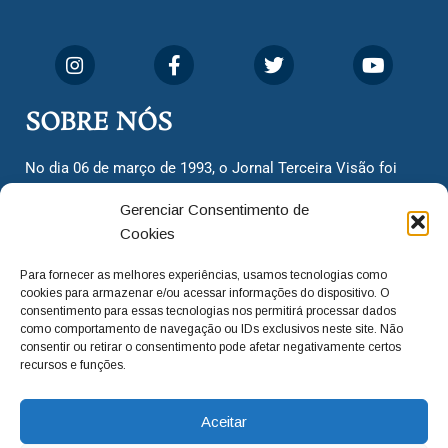
SOBRE NÓS
No dia 06 de março de 1993, o Jornal Terceira Visão foi
fundado para ser uma terceira via de notícias para os
Gerenciar Consentimento de
cidadãos valinhenses, já que naquela época só existiam
Cookies
dois jornais. Há mais de 30 anos, o jornal continua
assumindo o papel de ser a ‘voz do povo’ e continuamos
Para fornecer as melhores experiências, usamos tecnologias como
com o foco de trazer as melhores notícias. Nunca
cookies para armazenar e/ou acessar informações do dispositivo. O
deixamos de lado as necessidades do cidadão, sempre
consentimento para essas tecnologias nos permitirá processar dados
como comportamento de navegação ou IDs exclusivos neste site. Não
questionando os órgãos públicos em busca de melhorias
consentir ou retirar o consentimento pode afetar negativamente certos
para a cidade e sempre cobrando resoluções para casos
recursos e funções.
‘esquecidos’. Informar é a nossa missão!
Aceitar