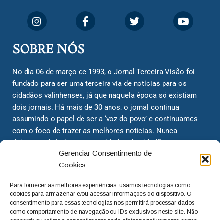
SOBRE NÓS
No dia 06 de março de 1993, o Jornal Terceira Visão foi
fundado para ser uma terceira via de notícias para os
cidadãos valinhenses, já que naquela época só existiam
dois jornais. Há mais de 30 anos, o jornal continua
assumindo o papel de ser a ‘voz do povo’ e continuamos
com o foco de trazer as melhores notícias. Nunca
deixamos de lado as necessidades do cidadão, sempre
Gerenciar Consentimento de
questionando os órgãos públicos em busca de melhorias
Cookies
para a cidade e sempre cobrando resoluções para casos
‘esquecidos’. Informar é a nossa missão!
Para fornecer as melhores experiências, usamos tecnologias como
cookies para armazenar e/ou acessar informações do dispositivo. O
consentimento para essas tecnologias nos permitirá processar dados
adm@jtv.com.br
(19) 3929-6225
como comportamento de navegação ou IDs exclusivos neste site. Não