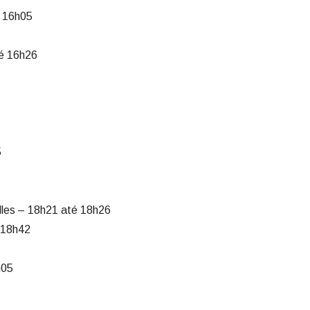
é 16h05
té 16h26
5
lles – 18h21 até 18h26
 18h42
h05