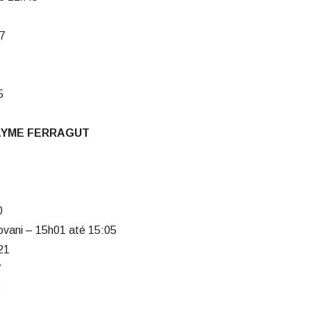
57
5
JAYME FERRAGUT
0
ovani – 15h01 até 15:05
21
7
3