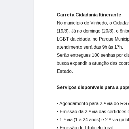
Carreta Cidadania Itinerante
No município de Vinhedo, o Cidadan
(19/8). Já no domingo (20/8), o ôni
LGBT da cidade, no Parque Municipa
atendimento será das 9h às 17h.
Serão entregues 100 senhas por dia
busca expandir a atuação das coor
Estado.
Serviços disponíveis para a pop
• Agendamento para 2.ª via do RG
• Emissão da 2.ª via das certidões
• 1.ª via (1 a 24 anos) e 2.ª via (pú
• Emissão do título eleitoral;