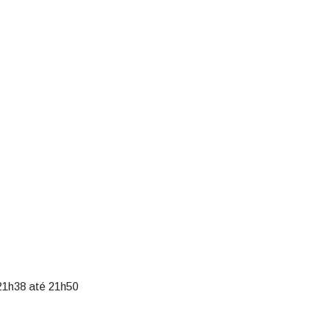
1
7
21h38 até 21h50