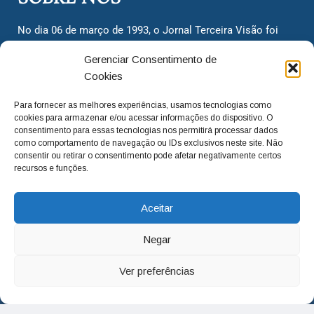
No dia 06 de março de 1993, o Jornal Terceira Visão foi
fundado para ser uma terceira via de notícias para os
Gerenciar Consentimento de
cidadãos valinhenses, já que naquela época só existiam
Cookies
dois jornais. Há mais de 30 anos, o jornal continua
assumindo o papel de ser a ‘voz do povo’ e continuamos
Para fornecer as melhores experiências, usamos tecnologias como
com o foco de trazer as melhores notícias. Nunca
cookies para armazenar e/ou acessar informações do dispositivo. O
deixamos de lado as necessidades do cidadão, sempre
consentimento para essas tecnologias nos permitirá processar dados
como comportamento de navegação ou IDs exclusivos neste site. Não
questionando os órgãos públicos em busca de melhorias
consentir ou retirar o consentimento pode afetar negativamente certos
para a cidade e sempre cobrando resoluções para casos
recursos e funções.
‘esquecidos’. Informar é a nossa missão!
Aceitar
adm@jtv.com.br
(19) 3929-6225
Negar
(19) 99450-1424
Ver preferências