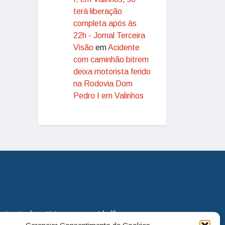
terá liberação
completa após às
22h - Jornal Terceira
Visão
em
Acidente
com caminhão bitrem
deixa motorista ferido
na Rodovia Dom
Pedro I em Valinhos
eira via de notícias para os cidadãos