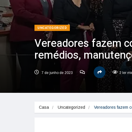
UNCATEGORIZED
Vereadores fazem c
remédios, manutençõ
7 de junho de 2023
2 ler m
Casa
Uncategorized
Vereadores fazem c