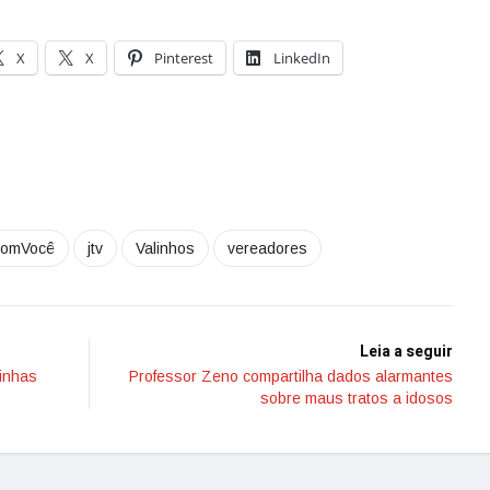
X
X
Pinterest
LinkedIn
ComVocê
jtv
Valinhos
vereadores
Leia a seguir
tinhas
Professor Zeno compartilha dados alarmantes
sobre maus tratos a idosos