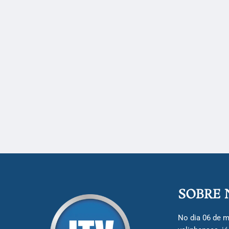
SOBRE 
No dia 06 de m