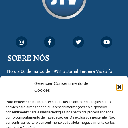
SOBRE NÓS
No dia 06 de março de 1993, o Jornal Terceira Visão foi
fundado para ser uma terceira via de notícias para os
Gerenciar Consentimento de
cidadãos valinhenses, já que naquela época só existiam
Cookies
dois jornais. Há mais de 30 anos, o jornal continua
assumindo o papel de ser a ‘voz do povo’ e continuamos
Para fornecer as melhores experiências, usamos tecnologias como
com o foco de trazer as melhores notícias. Nunca
cookies para armazenar e/ou acessar informações do dispositivo. O
deixamos de lado as necessidades do cidadão, sempre
consentimento para essas tecnologias nos permitirá processar dados
como comportamento de navegação ou IDs exclusivos neste site. Não
questionando os órgãos públicos em busca de melhorias
consentir ou retirar o consentimento pode afetar negativamente certos
para a cidade e sempre cobrando resoluções para casos
recursos e funções.