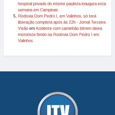
hospital privado do interior paulista inaugura esta
semana em Campinas
Rodovia Dom Pedro I, em Valinhos, só terá
liberação completa após às 22h - Jornal Terceira
Visão
em
Acidente com caminhão bitrem deixa
motorista ferido na Rodovia Dom Pedro I em
Valinhos