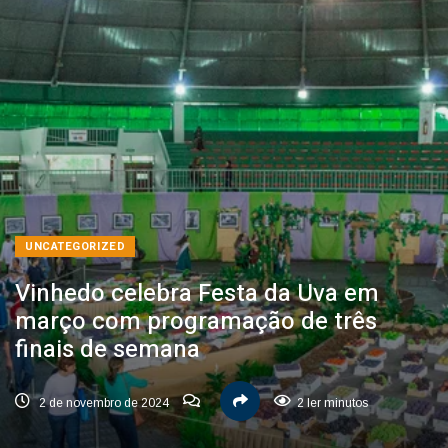
UNCATEGORIZED
Vinhedo celebra Festa da Uva em
março com programação de três
finais de semana
2 de novembro de 2024
2 ler minutos