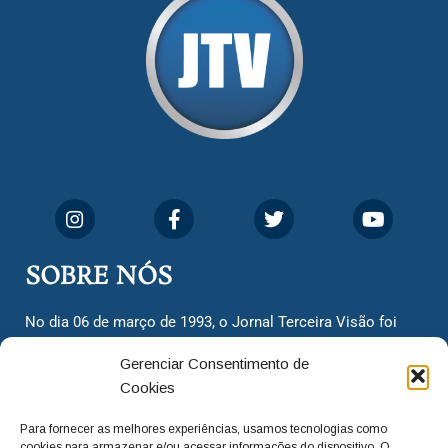
SOBRE NÓS
No dia 06 de março de 1993, o Jornal Terceira Visão foi
fundado para ser uma terceira via de notícias para os
Gerenciar Consentimento de
cidadãos valinhenses, já que naquela época só existiam
Cookies
dois jornais. Há mais de 30 anos, o jornal continua
assumindo o papel de ser a ‘voz do povo’ e continuamos
Para fornecer as melhores experiências, usamos tecnologias como
com o foco de trazer as melhores notícias. Nunca
cookies para armazenar e/ou acessar informações do dispositivo. O