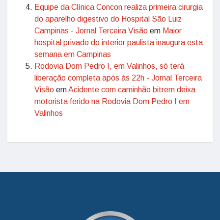
Equipe da Clínica Concon realiza primeira cirurgia
do aparelho digestivo do Hospital São Luiz
Campinas - Jornal Terceira Visão
em
Maior
hospital privado do interior paulista inaugura esta
semana em Campinas
Rodovia Dom Pedro I, em Valinhos, só terá
liberação completa após às 22h - Jornal Terceira
Visão
em
Acidente com caminhão bitrem deixa
motorista ferido na Rodovia Dom Pedro I em
Valinhos