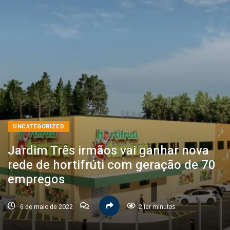
UNCATEGORIZED
Jardim Três irmãos vai ganhar nova
rede de hortifrúti com geração de 70
empregos
6 de maio de 2022
2 ler minutos