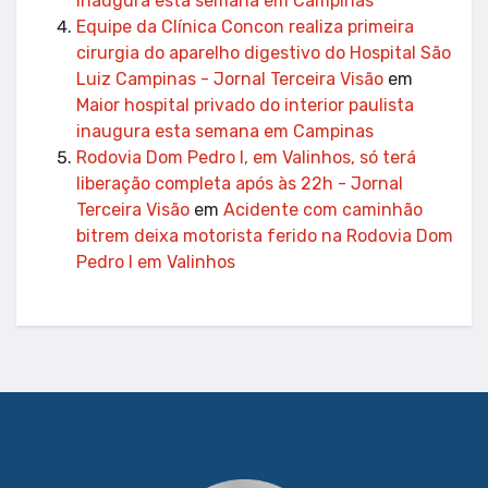
inaugura esta semana em Campinas
Equipe da Clínica Concon realiza primeira
cirurgia do aparelho digestivo do Hospital São
Luiz Campinas - Jornal Terceira Visão
em
Maior hospital privado do interior paulista
inaugura esta semana em Campinas
Rodovia Dom Pedro I, em Valinhos, só terá
liberação completa após às 22h - Jornal
Terceira Visão
em
Acidente com caminhão
bitrem deixa motorista ferido na Rodovia Dom
Pedro I em Valinhos