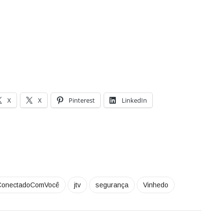
X
X
Pinterest
LinkedIn
ConectadoComVocê
jtv
segurança
Vinhedo