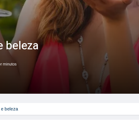
e beleza
er minutos
 e beleza