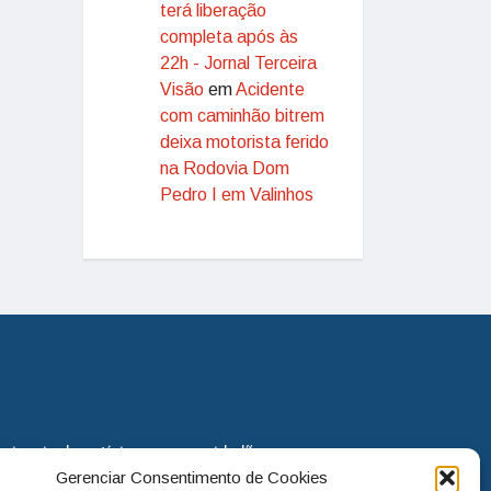
terá liberação
completa após às
22h - Jornal Terceira
Visão
em
Acidente
com caminhão bitrem
deixa motorista ferido
na Rodovia Dom
Pedro I em Valinhos
eira via de notícias para os cidadãos
Gerenciar Consentimento de Cookies
o jornal continua assumindo o papel