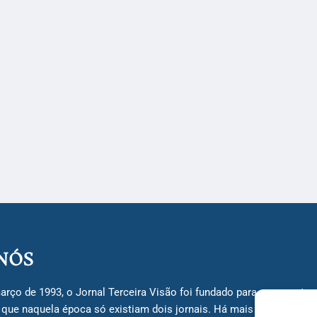
NÓS
arço de 1993, o Jornal Terceira Visão foi fundado para ser uma terc
á que naquela época só existiam dois jornais. Há mais de 30 anos, 