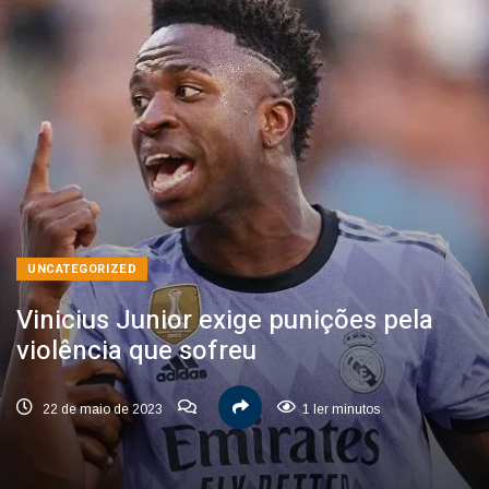
UNCATEGORIZED
Vinicius Junior exige punições pela
violência que sofreu
22 de maio de 2023
1 ler minutos