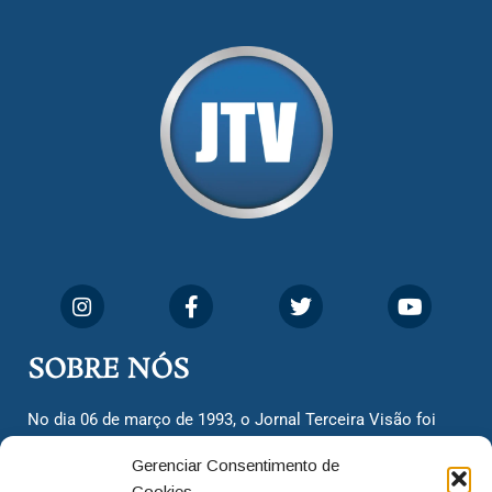
SOBRE NÓS
No dia 06 de março de 1993, o Jornal Terceira Visão foi
fundado para ser uma terceira via de notícias para os
Gerenciar Consentimento de
cidadãos valinhenses, já que naquela época só existiam
Cookies