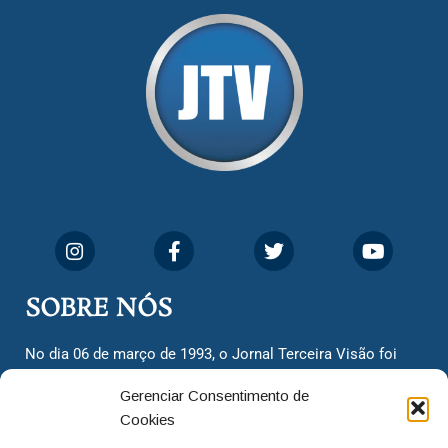
SOBRE NÓS
No dia 06 de março de 1993, o Jornal Terceira Visão foi
fundado para ser uma terceira via de notícias para os
Gerenciar Consentimento de
cidadãos valinhenses, já que naquela época só existiam
Cookies
dois jornais. Há mais de 30 anos, o jornal continua