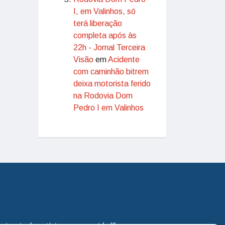
I, em Valinhos, só
terá liberação
completa após às
22h - Jornal Terceira
Visão
em
Acidente
com caminhão bitrem
deixa motorista ferido
na Rodovia Dom
Pedro I em Valinhos