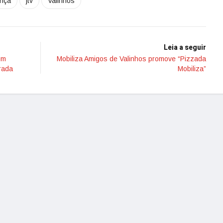
nça
jtv
Valinhos
Leia a seguir
om
Mobiliza Amigos de Valinhos promove “Pizzada
rada
Mobiliza”