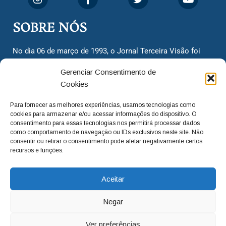
SOBRE NÓS
No dia 06 de março de 1993, o Jornal Terceira Visão foi
fundado para ser uma terceira via de notícias para os
Gerenciar Consentimento de
cidadãos valinhenses, já que naquela época só existiam
Cookies
dois jornais. Há mais de 30 anos, o jornal continua
assumindo o papel de ser a ‘voz do povo’ e continuamos
Para fornecer as melhores experiências, usamos tecnologias como
com o foco de trazer as melhores notícias. Nunca
cookies para armazenar e/ou acessar informações do dispositivo. O
deixamos de lado as necessidades do cidadão, sempre
consentimento para essas tecnologias nos permitirá processar dados
como comportamento de navegação ou IDs exclusivos neste site. Não
questionando os órgãos públicos em busca de melhorias
consentir ou retirar o consentimento pode afetar negativamente certos
para a cidade e sempre cobrando resoluções para casos
recursos e funções.
‘esquecidos’. Informar é a nossa missão!
Aceitar
adm@jtv.com.br
(19) 3929-6225
Negar
(19) 99450-1424
Ver preferências