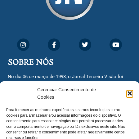
SOBRE NÓS
No dia 06 de março de 1993, o Jornal Terceira Visão foi
fundado para ser uma terceira via de notícias para os
Gerenciar Consentimento de
cidadãos valinhenses, já que naquela época só existiam
Cookies
dois jornais. Há mais de 30 anos, o jornal continua
assumindo o papel de ser a ‘voz do povo’ e continuamos
Para fornecer as melhores experiências, usamos tecnologias como
com o foco de trazer as melhores notícias. Nunca
cookies para armazenar e/ou acessar informações do dispositivo. O
deixamos de lado as necessidades do cidadão, sempre
consentimento para essas tecnologias nos permitirá processar dados
como comportamento de navegação ou IDs exclusivos neste site. Não
questionando os órgãos públicos em busca de melhorias
consentir ou retirar o consentimento pode afetar negativamente certos
para a cidade e sempre cobrando resoluções para casos
recursos e funções.