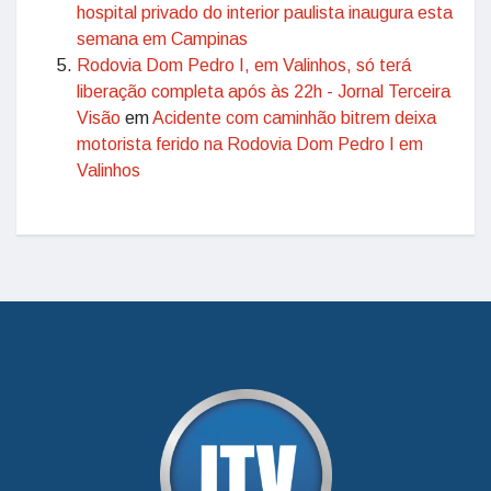
hospital privado do interior paulista inaugura esta
semana em Campinas
Rodovia Dom Pedro I, em Valinhos, só terá
liberação completa após às 22h - Jornal Terceira
Visão
em
Acidente com caminhão bitrem deixa
motorista ferido na Rodovia Dom Pedro I em
Valinhos