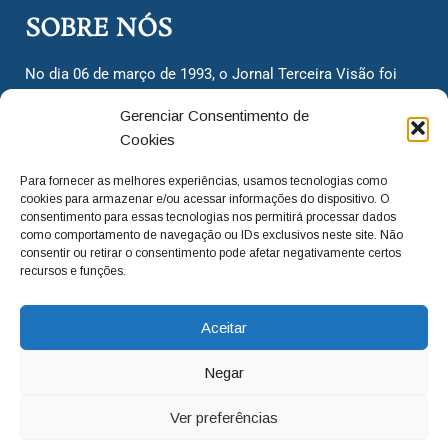
SOBRE NÓS
No dia 06 de março de 1993, o Jornal Terceira Visão foi
fundado para ser uma terceira via de notícias para os
Gerenciar Consentimento de
cidadãos valinhenses, já que naquela época só existiam
Cookies
dois jornais. Há mais de 30 anos, o jornal continua
assumindo o papel de ser a ‘voz do povo’ e continuamos
Para fornecer as melhores experiências, usamos tecnologias como
com o foco de trazer as melhores notícias. Nunca
cookies para armazenar e/ou acessar informações do dispositivo. O
deixamos de lado as necessidades do cidadão, sempre
consentimento para essas tecnologias nos permitirá processar dados
como comportamento de navegação ou IDs exclusivos neste site. Não
questionando os órgãos públicos em busca de melhorias
consentir ou retirar o consentimento pode afetar negativamente certos
para a cidade e sempre cobrando resoluções para casos
recursos e funções.
‘esquecidos’. Informar é a nossa missão!
Aceitar
adm@jtv.com.br
(19) 3929-6225
Negar
(19) 99450-1424
Ver preferências