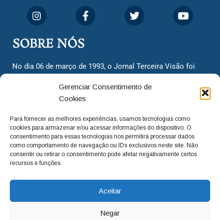
SOBRE NÓS
No dia 06 de março de 1993, o Jornal Terceira Visão foi
fundado para ser uma terceira via de notícias para os
Gerenciar Consentimento de
cidadãos valinhenses, já que naquela época só existiam
Cookies
dois jornais. Há mais de 30 anos, o jornal continua
assumindo o papel de ser a ‘voz do povo’ e continuamos
Para fornecer as melhores experiências, usamos tecnologias como
com o foco de trazer as melhores notícias. Nunca
cookies para armazenar e/ou acessar informações do dispositivo. O
deixamos de lado as necessidades do cidadão, sempre
consentimento para essas tecnologias nos permitirá processar dados
como comportamento de navegação ou IDs exclusivos neste site. Não
questionando os órgãos públicos em busca de melhorias
consentir ou retirar o consentimento pode afetar negativamente certos
para a cidade e sempre cobrando resoluções para casos
recursos e funções.
‘esquecidos’. Informar é a nossa missão!
Aceitar
adm@jtv.com.br
(19) 3929-6225
Negar