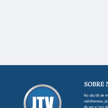
SOBRE 
No dia 06 de m
valinhenses, j
de ser a ‘voz 