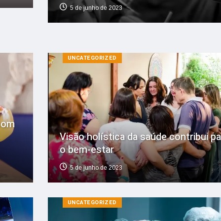
5 de junho de 2023
UNCATEGORIZED
com
Visão holística da saúde contribui pa
o bem-estar
5 de junho de 2023
UNCATEGORIZED