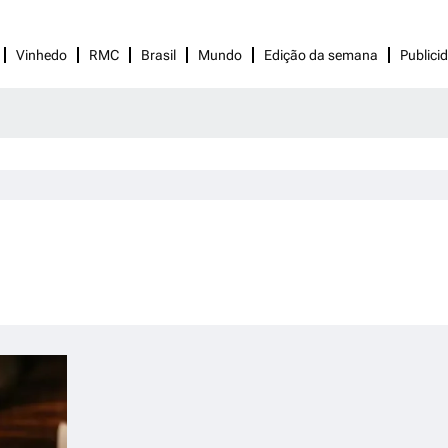
Vinhedo
RMC
Brasil
Mundo
Edição da semana
Publici
NRx Pharmaceuticals, Lotus
Pharmaceuticals e Alvogen Inc.
anunciam colaboração para
desenvolver e comercializar o NRX-
101
6 de junho de 2023
UNCATEGORIZED