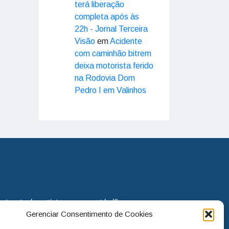
terá liberação
completa após às
22h - Jornal Terceira
Visão
em
Acidente
com caminhão bitrem
deixa motorista ferido
na Rodovia Dom
Pedro I em Valinhos
eira via de notícias para os cidadãos
Gerenciar Consentimento de Cookies
o jornal continua assumindo o papel
. Nunca deixamos de lado as