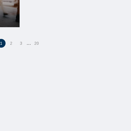
…
1
2
3
20