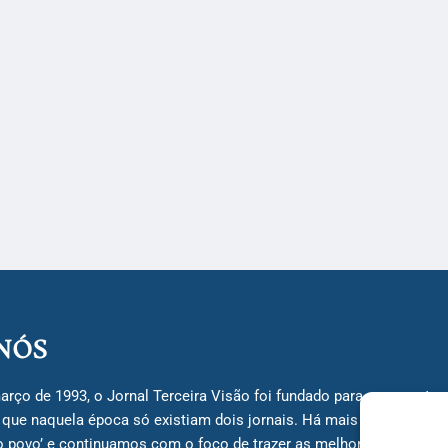
NÓS
arço de 1993, o Jornal Terceira Visão foi fundado para ser uma terc
á que naquela época só existiam dois jornais. Há mais de 30 anos, 
do povo’ e continuamos com o foco de trazer as melhores notícias