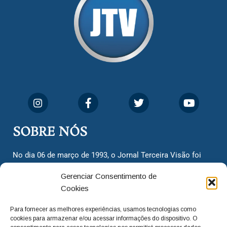
SOBRE NÓS
No dia 06 de março de 1993, o Jornal Terceira Visão foi
fundado para ser uma terceira via de notícias para os
Gerenciar Consentimento de
cidadãos valinhenses, já que naquela época só existiam
Cookies
dois jornais. Há mais de 30 anos, o jornal continua
assumindo o papel de ser a ‘voz do povo’ e continuamos
Para fornecer as melhores experiências, usamos tecnologias como
com o foco de trazer as melhores notícias. Nunca
cookies para armazenar e/ou acessar informações do dispositivo. O