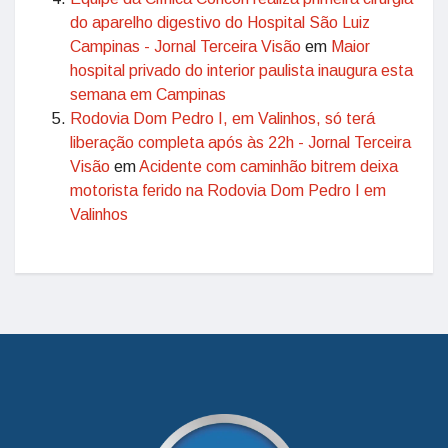
do aparelho digestivo do Hospital São Luiz
Campinas - Jornal Terceira Visão
em
Maior
hospital privado do interior paulista inaugura esta
semana em Campinas
Rodovia Dom Pedro I, em Valinhos, só terá
liberação completa após às 22h - Jornal Terceira
Visão
em
Acidente com caminhão bitrem deixa
motorista ferido na Rodovia Dom Pedro I em
Valinhos