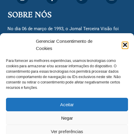
SOBRE NÓS
No dia 06 de março de 1993, o Jornal Terceira Visão foi
fundado para ser uma terceira via de notícias para os
Gerenciar Consentimento de
cidadãos valinhenses, já que naquela época só existiam
Cookies
dois jornais. Há mais de 30 anos, o jornal continua
assumindo o papel de ser a ‘voz do povo’ e continuamos
Para fornecer as melhores experiências, usamos tecnologias como
com o foco de trazer as melhores notícias. Nunca
cookies para armazenar e/ou acessar informações do dispositivo. O
deixamos de lado as necessidades do cidadão, sempre
consentimento para essas tecnologias nos permitirá processar dados
como comportamento de navegação ou IDs exclusivos neste site. Não
questionando os órgãos públicos em busca de melhorias
consentir ou retirar o consentimento pode afetar negativamente certos
para a cidade e sempre cobrando resoluções para casos
recursos e funções.
‘esquecidos’. Informar é a nossa missão!
Aceitar
adm@jtv.com.br
(19) 3929-6225
Negar
(19) 99450-1424
Ver preferências