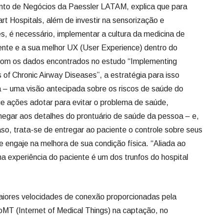
ento de Negócios da Paessler LATAM, explica que para
rt Hospitals, além de investir na sensorização e
res, é necessário, implementar a cultura da medicina de
ente e a sua melhor UX (User Experience) dentro do
 com os dados encontrados no estudo “Implementing
s of Chronic Airway Diseases”, a estratégia para isso
a – uma visão antecipada sobre os riscos de saúde do
que ações adotar para evitar o problema de saúde,
hegar aos detalhes do prontuário de saúde da pessoa – e,
aso, trata-se de entregar ao paciente o controle sobre seus
 engaje na melhora de sua condição física. “Aliada ao
 na experiência do paciente é um dos trunfos do hospital
aiores velocidades de conexão proporcionadas pela
oMT (Internet of Medical Things) na captação, no