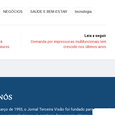
NEGÓCIOS
SAÚDE E BEM-ESTAR
tecnologia
Leia a seguir
rá
Demanda por impressoras multifuncionais tem
uturos
crescido nos últimos anos
NÓS
arço de 1993, o Jornal Terceira Visão foi fundado para ser uma terc