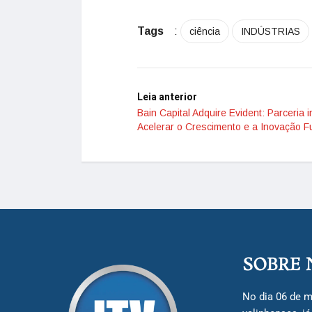
Tags
:
ciência
INDÚSTRIAS
Leia anterior
Bain Capital Adquire Evident: Parceria i
Acelerar o Crescimento e a Inovação F
SOBRE 
No dia 06 de m