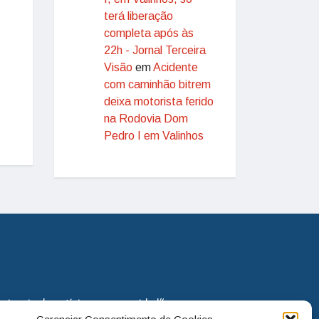
terá liberação
completa após às
22h - Jornal Terceira
Visão
em
Acidente
com caminhão bitrem
deixa motorista ferido
na Rodovia Dom
Pedro I em Valinhos
eira via de notícias para os cidadãos