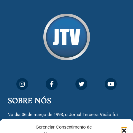
SOBRE NÓS
No dia 06 de março de 1993, o Jornal Terceira Visão foi
fundado para ser uma terceira via de notícias para os
Gerenciar Consentimento de
cidadãos valinhenses, já que naquela época só existiam