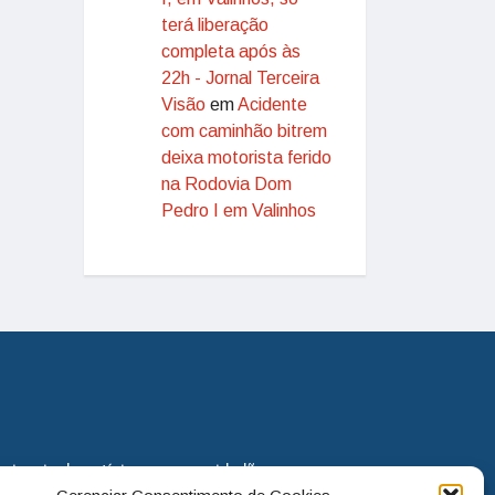
terá liberação
completa após às
22h - Jornal Terceira
Visão
em
Acidente
com caminhão bitrem
deixa motorista ferido
na Rodovia Dom
Pedro I em Valinhos
eira via de notícias para os cidadãos