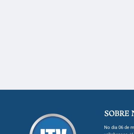
SOBRE 
No dia 06 de m