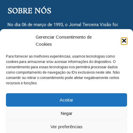
SOBRE NÓS
No dia 06 de março de 1993, o Jornal Terceira Visão foi
fundado para ser uma terceira via de notícias para os
Gerenciar Consentimento de
cidadãos valinhenses, já que naquela época só existiam
Cookies
dois jornais. Há mais de 30 anos, o jornal continua
assumindo o papel de ser a ‘voz do povo’ e continuamos
Para fornecer as melhores experiências, usamos tecnologias como
com o foco de trazer as melhores notícias. Nunca
cookies para armazenar e/ou acessar informações do dispositivo. O
deixamos de lado as necessidades do cidadão, sempre
consentimento para essas tecnologias nos permitirá processar dados
como comportamento de navegação ou IDs exclusivos neste site. Não
questionando os órgãos públicos em busca de melhorias
consentir ou retirar o consentimento pode afetar negativamente certos
para a cidade e sempre cobrando resoluções para casos
recursos e funções.
‘esquecidos’. Informar é a nossa missão!
Aceitar
adm@jtv.com.br
(19) 3929-6225
Negar
(19) 99450-1424
Ver preferências