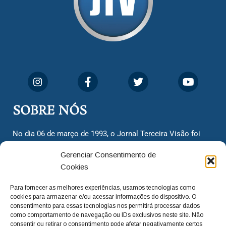
SOBRE NÓS
No dia 06 de março de 1993, o Jornal Terceira Visão foi
fundado para ser uma terceira via de notícias para os
Gerenciar Consentimento de
cidadãos valinhenses, já que naquela época só existiam
Cookies
dois jornais. Há mais de 30 anos, o jornal continua
assumindo o papel de ser a ‘voz do povo’ e continuamos
Para fornecer as melhores experiências, usamos tecnologias como
com o foco de trazer as melhores notícias. Nunca
cookies para armazenar e/ou acessar informações do dispositivo. O
deixamos de lado as necessidades do cidadão, sempre
consentimento para essas tecnologias nos permitirá processar dados
como comportamento de navegação ou IDs exclusivos neste site. Não
questionando os órgãos públicos em busca de melhorias
consentir ou retirar o consentimento pode afetar negativamente certos