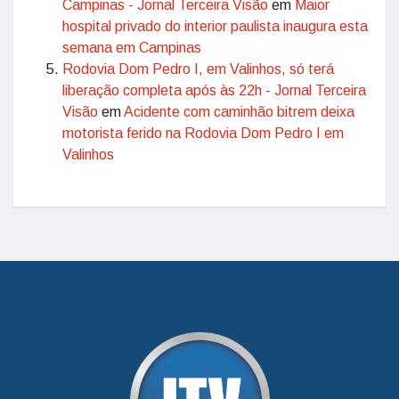
Campinas - Jornal Terceira Visão
em
Maior
hospital privado do interior paulista inaugura esta
semana em Campinas
Rodovia Dom Pedro I, em Valinhos, só terá
liberação completa após às 22h - Jornal Terceira
Visão
em
Acidente com caminhão bitrem deixa
motorista ferido na Rodovia Dom Pedro I em
Valinhos