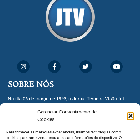
SOBRE NÓS
No dia 06 de março de 1993, o Jornal Terceira Visão foi
fundado para ser uma terceira via de notícias para os
Gerenciar Consentimento de
cidadãos valinhenses, já que naquela época só existiam
Cookies
dois jornais. Há mais de 30 anos, o jornal continua
assumindo o papel de ser a ‘voz do povo’ e continuamos
Para fornecer as melhores experiências, usamos tecnologias como
com o foco de trazer as melhores notícias. Nunca
cookies para armazenar e/ou acessar informações do dispositivo. O