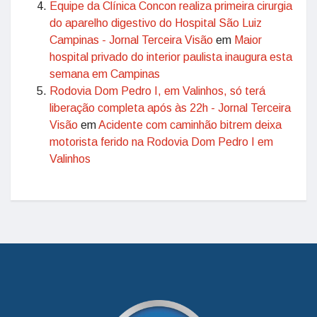
Equipe da Clínica Concon realiza primeira cirurgia
do aparelho digestivo do Hospital São Luiz
Campinas - Jornal Terceira Visão
em
Maior
hospital privado do interior paulista inaugura esta
semana em Campinas
Rodovia Dom Pedro I, em Valinhos, só terá
liberação completa após às 22h - Jornal Terceira
Visão
em
Acidente com caminhão bitrem deixa
motorista ferido na Rodovia Dom Pedro I em
Valinhos