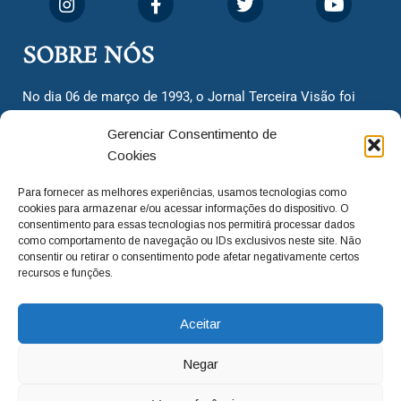
SOBRE NÓS
No dia 06 de março de 1993, o Jornal Terceira Visão foi
fundado para ser uma terceira via de notícias para os
Gerenciar Consentimento de
cidadãos valinhenses, já que naquela época só existiam
Cookies
dois jornais. Há mais de 30 anos, o jornal continua
assumindo o papel de ser a ‘voz do povo’ e continuamos
Para fornecer as melhores experiências, usamos tecnologias como
com o foco de trazer as melhores notícias. Nunca
cookies para armazenar e/ou acessar informações do dispositivo. O
deixamos de lado as necessidades do cidadão, sempre
consentimento para essas tecnologias nos permitirá processar dados
como comportamento de navegação ou IDs exclusivos neste site. Não
questionando os órgãos públicos em busca de melhorias
consentir ou retirar o consentimento pode afetar negativamente certos
para a cidade e sempre cobrando resoluções para casos
recursos e funções.
‘esquecidos’. Informar é a nossa missão!
Aceitar
adm@jtv.com.br
(19) 3929-6225
Negar
(19) 99450-1424