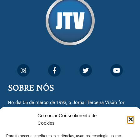
SOBRE NÓS
No dia 06 de março de 1993, o Jornal Terceira Visão foi
fundado para ser uma terceira via de notícias para os
Gerenciar Consentimento de
cidadãos valinhenses, já que naquela época só existiam
Cookies
dois jornais. Há mais de 30 anos, o jornal continua
assumindo o papel de ser a ‘voz do povo’ e continuamos
Para fornecer as melhores experiências, usamos tecnologias como