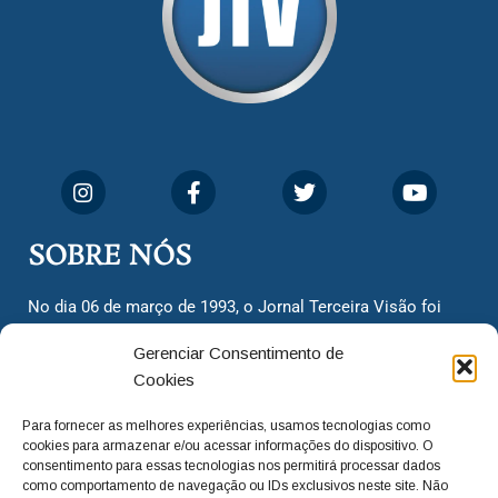
SOBRE NÓS
No dia 06 de março de 1993, o Jornal Terceira Visão foi
fundado para ser uma terceira via de notícias para os
Gerenciar Consentimento de
cidadãos valinhenses, já que naquela época só existiam
Cookies
dois jornais. Há mais de 30 anos, o jornal continua
assumindo o papel de ser a ‘voz do povo’ e continuamos
Para fornecer as melhores experiências, usamos tecnologias como
com o foco de trazer as melhores notícias. Nunca
cookies para armazenar e/ou acessar informações do dispositivo. O
deixamos de lado as necessidades do cidadão, sempre
consentimento para essas tecnologias nos permitirá processar dados
como comportamento de navegação ou IDs exclusivos neste site. Não
questionando os órgãos públicos em busca de melhorias