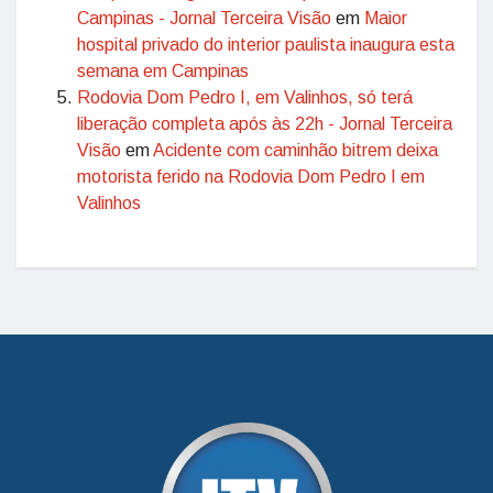
Campinas - Jornal Terceira Visão
em
Maior
hospital privado do interior paulista inaugura esta
semana em Campinas
Rodovia Dom Pedro I, em Valinhos, só terá
liberação completa após às 22h - Jornal Terceira
Visão
em
Acidente com caminhão bitrem deixa
motorista ferido na Rodovia Dom Pedro I em
Valinhos