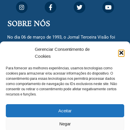
SOBRE NÓS
No dia 06 de março de 1993, o Jornal Terceira Visão foi
fundado para ser uma terceira via de notícias para os
Gerenciar Consentimento de
cidadãos valinhenses, já que naquela época só existiam
Cookies
dois jornais. Há mais de 30 anos, o jornal continua
assumindo o papel de ser a ‘voz do povo’ e continuamos
Para fornecer as melhores experiências, usamos tecnologias como
com o foco de trazer as melhores notícias. Nunca
cookies para armazenar e/ou acessar informações do dispositivo. O
deixamos de lado as necessidades do cidadão, sempre
consentimento para essas tecnologias nos permitirá processar dados
como comportamento de navegação ou IDs exclusivos neste site. Não
questionando os órgãos públicos em busca de melhorias
consentir ou retirar o consentimento pode afetar negativamente certos
para a cidade e sempre cobrando resoluções para casos
recursos e funções.
‘esquecidos’. Informar é a nossa missão!
Aceitar
adm@jtv.com.br
(19) 3929-6225
Negar
(19) 99450-1424