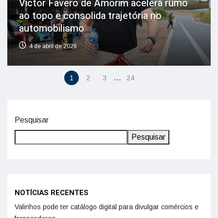
Victor Favero de Amorim acelera rumo
ao topo e consolida trajetória no
automobilismo
4 de abril de 2026
…
1
2
3
24
Pesquisar
Pesquisar
NOTÍCIAS RECENTES
Valinhos pode ter catálogo digital para divulgar comércios e