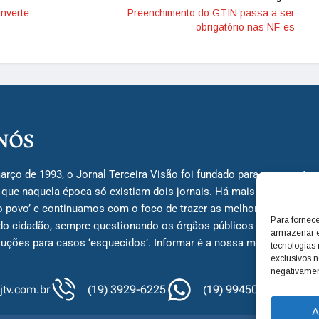
nverte
Preenchimento do GTIN passa a ser
obrigatório nas NF-es
NÓS
arço de 1993, o Jornal Terceira Visão foi fundado para ser uma terc
á que naquela época só existiam dois jornais. Há mais de 30 anos, 
do povo’ e continuamos com o foco de trazer as melhores notícias
Para fornec
do cidadão, sempre questionando os órgãos públicos em busca de 
armazenar e
uções para casos ‘esquecidos’. Informar é a nossa missão!
tecnologias
exclusivos n
negativamen
tv.com.br
(19) 3929-6225
(19) 99450-1424
A