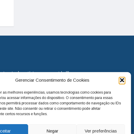
eira via de notícias para os cidadãos
Gerenciar Consentimento de Cookies
o jornal continua assumindo o papel
. Nunca deixamos de lado as
er as melhores experiências, usamos tecnologias como cookies para
melhorias para a cidade e sempre
/ou acessar informações do dispositivo. O consentimento para essas
 nos permitirá processar dados como comportamento de navegação ou IDs
este site. Não consentir ou retirar o consentimento pode afetar
te certos recursos e funções.
ceitar
Negar
Ver preferências