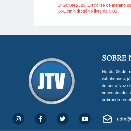
LNGCON 2023: Eletrólise de metano co
GNL em hidrogênio livre de CO2
SOBRE 
No dia 06 de m
valinhenses, j
de ser a ‘voz 
necessidades 
cobrando resol
adm@j