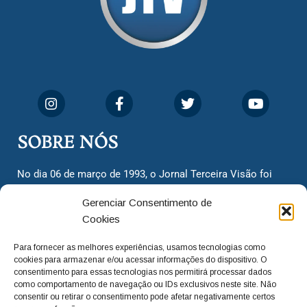
SOBRE NÓS
No dia 06 de março de 1993, o Jornal Terceira Visão foi
fundado para ser uma terceira via de notícias para os
Gerenciar Consentimento de
cidadãos valinhenses, já que naquela época só existiam
Cookies
dois jornais. Há mais de 30 anos, o jornal continua
assumindo o papel de ser a ‘voz do povo’ e continuamos
Para fornecer as melhores experiências, usamos tecnologias como
com o foco de trazer as melhores notícias. Nunca
cookies para armazenar e/ou acessar informações do dispositivo. O
deixamos de lado as necessidades do cidadão, sempre
consentimento para essas tecnologias nos permitirá processar dados
como comportamento de navegação ou IDs exclusivos neste site. Não
questionando os órgãos públicos em busca de melhorias
consentir ou retirar o consentimento pode afetar negativamente certos
para a cidade e sempre cobrando resoluções para casos