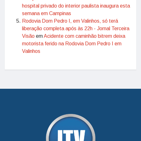
hospital privado do interior paulista inaugura esta
semana em Campinas
Rodovia Dom Pedro I, em Valinhos, só terá
liberação completa após às 22h - Jornal Terceira
Visão
em
Acidente com caminhão bitrem deixa
motorista ferido na Rodovia Dom Pedro I em
Valinhos