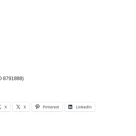
D 8791888)
X
X
Pinterest
LinkedIn