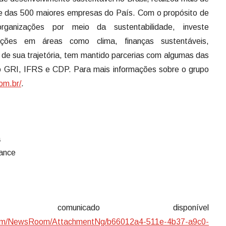
e das 500 maiores empresas do País. Com o propósito de
ganizações por meio da sustentabilidade, investe
ções em áreas como clima, finanças sustentáveis,
de sua trajetória, tem mantido parcerias com algumas das
como GRI, IFRS e CDP. Para mais informações sobre o grupo
om.br/
.
a
ance
omunicado disponível
com/NewsRoom/AttachmentNg/b66012a4-511e-4b37-a9c0-