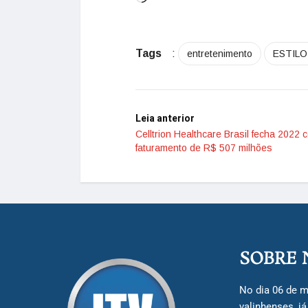
Tags
:
entretenimento
ESTILO
Leia anterior
Celltrion Healthcare Brasil fecha 2022 
faturamento de R$ 507 milhões
SOBRE 
No dia 06 de m
valinhenses, j