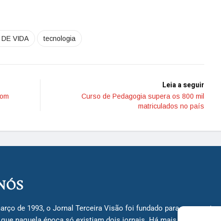
 DE VIDA
tecnologia
Leia a seguir
com
Curso de Pedagogia supera os 800 mil
matriculados no país
NÓS
arço de 1993, o Jornal Terceira Visão foi fundado para ser uma terc
á que naquela época só existiam dois jornais. Há mais de 30 anos, 