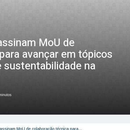
 assinam MoU de
 para avançar em tópicos
 sustentabilidade na
 minutos
 assinam MoU de colaboração técnica para…