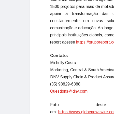
1500 projetos para mais da metad
apoiar a transformação das or
constantemente em novas solu
comunicação e educação. Ao longo 
principais instituições globais, 
report acesse
https://gruporeport.c
Contato:
Michelly Costa
Marketing, Central & South Americ
DNV Supply Chain & Product Assur
(35) 98829-6388
Questions@dnv.com
Foto deste c
em:
https://www.globenewswire.