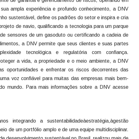
te de garantia e gerenciamento de riscos, operando em
 sua ampla experiência e profundo conhecimento, a DNV
 sustentável, define os padrões do setor e inspira e cria
rojeto de navio, qualificando a tecnologia para um parque
s de sensores de um gasoduto ou certificando a cadeia de
imentos, a DNV permite que seus clientes e suas partes
lexidade tecnológica e regulatória com confiança.
proteger a vida, a propriedade e o meio ambiente, a DNV
 as oportunidades e enfrentar os riscos decorrentes das
 uma voz confiável para muitas das empresas mais bem-
o do mundo. Para mais informações sobre a DNV acesse
s integrando a sustentabilidadeàestratégia,àgestão
o de um portfólio amplo e de uma equipe multidisciplinar.
e desenvolvimento sustentável no Brasil, realizou mais de