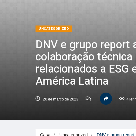
UNCATEGORIZED
DNV e grupo report
colaboração técnica
relacionados a ESG e
América Latina
20 de março de 2023
4 ler
Casa
Uncategorized
DNV e grupo report