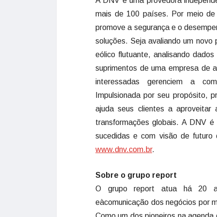
A DNV é uma provedora independen
mais de 100 países. Por meio de
promove a segurança e o desempenho
soluções. Seja avaliando um novo p
eólico flutuante, analisando dado
suprimentos de uma empresa de al
interessadas gerenciem a comp
Impulsionada por seu propósito, 
ajuda seus clientes a aproveitar
transformações globais. A DNV é
sucedidas e com visão de futur
www.dnv.com.br
.
Sobre o grupo report
O grupo report atua há 20 ano
eàcomunicação dos negócios por mei
Como um dos pioneiros na agenda d