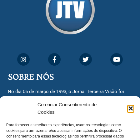
SOBRE NÓS
No dia 06 de março de 1993, o Jornal Terceira Visão foi
fundado para ser uma terceira via de notícias para os
Gerenciar Consentimento de
cidadãos valinhenses, já que naquela época só existiam
Cookies
dois jornais. Há mais de 30 anos, o jornal continua
assumindo o papel de ser a ‘voz do povo’ e continuamos
Para fornecer as melhores experiências, usamos tecnologias como
com o foco de trazer as melhores notícias. Nunca
cookies para armazenar e/ou acessar informações do dispositivo. O
deixamos de lado as necessidades do cidadão, sempre
consentimento para essas tecnologias nos permitirá processar dados