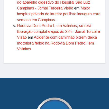
do aparelho digestivo do Hospital São Luiz
Campinas - Jornal Terceira Visão
em
Maior
hospital privado do interior paulista inaugura esta
semana em Campinas
Rodovia Dom Pedro I, em Valinhos, só terá
liberação completa após às 22h - Jornal Terceira
Visão
em
Acidente com caminhão bitrem deixa
motorista ferido na Rodovia Dom Pedro I em
Valinhos