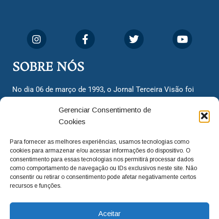
SOBRE NÓS
No dia 06 de março de 1993, o Jornal Terceira Visão foi
fundado para ser uma terceira via de notícias para os
Gerenciar Consentimento de
cidadãos valinhenses, já que naquela época só existiam
Cookies
dois jornais. Há mais de 30 anos, o jornal continua
assumindo o papel de ser a ‘voz do povo’ e continuamos
Para fornecer as melhores experiências, usamos tecnologias como
com o foco de trazer as melhores notícias. Nunca
cookies para armazenar e/ou acessar informações do dispositivo. O
deixamos de lado as necessidades do cidadão, sempre
consentimento para essas tecnologias nos permitirá processar dados
como comportamento de navegação ou IDs exclusivos neste site. Não
questionando os órgãos públicos em busca de melhorias
consentir ou retirar o consentimento pode afetar negativamente certos
para a cidade e sempre cobrando resoluções para casos
recursos e funções.
‘esquecidos’. Informar é a nossa missão!
Aceitar