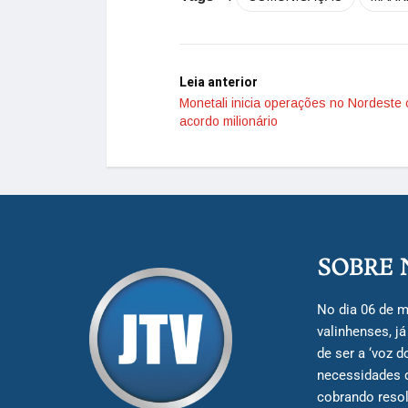
Leia anterior
Monetali inicia operações no Nordeste
acordo milionário
SOBRE 
No dia 06 de m
valinhenses, j
de ser a ‘voz 
necessidades 
cobrando resol