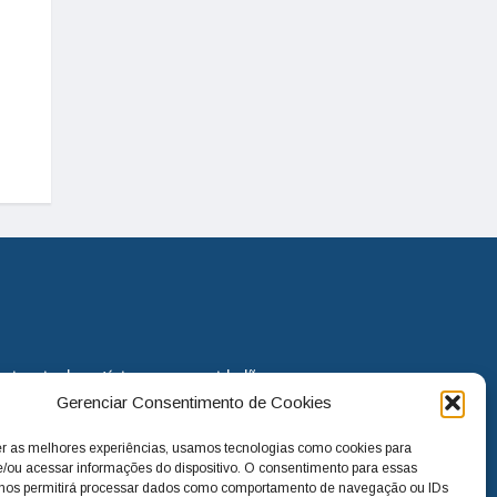
eira via de notícias para os cidadãos
Gerenciar Consentimento de Cookies
o jornal continua assumindo o papel
. Nunca deixamos de lado as
er as melhores experiências, usamos tecnologias como cookies para
melhorias para a cidade e sempre
/ou acessar informações do dispositivo. O consentimento para essas
 nos permitirá processar dados como comportamento de navegação ou IDs