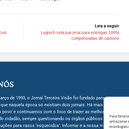
Leia a seguir
 com
Logtech sela parceria para entregas 100%
compensadas de carbono
NÓS
arço de 1993, o Jornal Terceira Visão foi fundado para ser uma terc
á que naquela época só existiam dois jornais. Há mais de 30 anos, 
do povo’ e continuamos com o foco de trazer as melhores notícias
Para fornec
do cidadão, sempre questionando os órgãos públicos em busca de 
armazenar e
uções para casos ‘esquecidos’. Informar é a nossa missão!
tecnologias