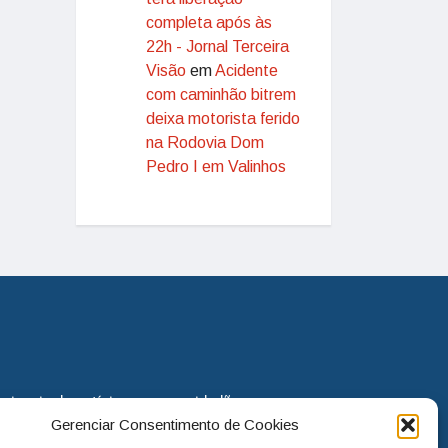
completa após às
22h - Jornal Terceira
Visão
em
Acidente
com caminhão bitrem
deixa motorista ferido
na Rodovia Dom
Pedro I em Valinhos
eira via de notícias para os cidadãos
Gerenciar Consentimento de Cookies
o jornal continua assumindo o papel