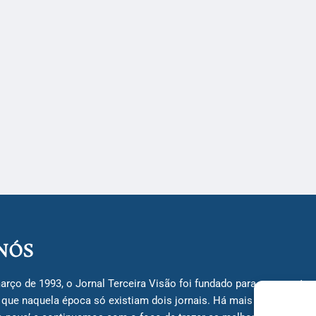
NÓS
arço de 1993, o Jornal Terceira Visão foi fundado para ser uma terc
á que naquela época só existiam dois jornais. Há mais de 30 anos, 