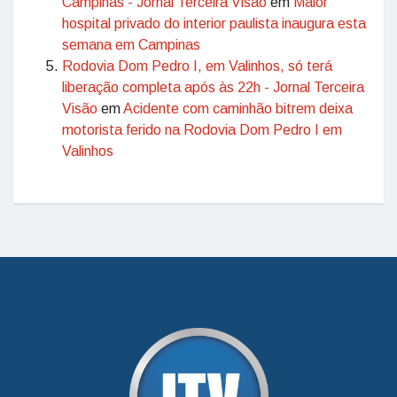
Campinas - Jornal Terceira Visão
em
Maior
hospital privado do interior paulista inaugura esta
semana em Campinas
Rodovia Dom Pedro I, em Valinhos, só terá
liberação completa após às 22h - Jornal Terceira
Visão
em
Acidente com caminhão bitrem deixa
motorista ferido na Rodovia Dom Pedro I em
Valinhos