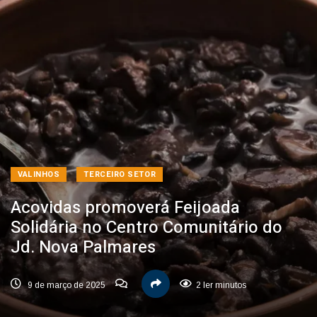
VALINHOS
TERCEIRO SETOR
Acovidas promoverá Feijoada
Solidária no Centro Comunitário do
Jd. Nova Palmares
9 de março de 2025
2 ler minutos