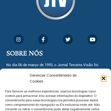
SOBRE NÓS
No dia 06 de março de 1993, o Jornal Terceira Visão foi
fundado para ser uma terceira via de notícias para os
Gerenciar Consentimento de
cidadãos valinhenses, já que naquela época só existiam
Cookies
dois jornais. Há mais de 30 anos, o jornal continua
assumindo o papel de ser a ‘voz do povo’ e continuamos
Para fornecer as melhores experiências, usamos tecnologias como
com o foco de trazer as melhores notícias. Nunca
cookies para armazenar e/ou acessar informações do dispositivo. O
deixamos de lado as necessidades do cidadão, sempre
consentimento para essas tecnologias nos permitirá processar dados
como comportamento de navegação ou IDs exclusivos neste site. Não
questionando os órgãos públicos em busca de melhorias
consentir ou retirar o consentimento pode afetar negativamente certos